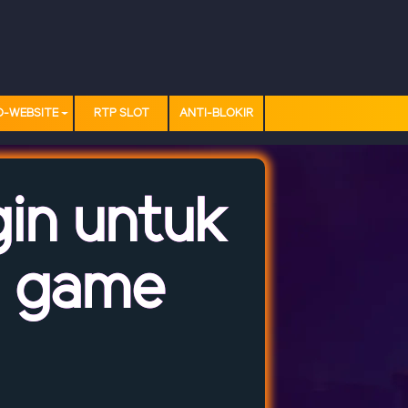
O-WEBSITE
RTP SLOT
ANTI-BLOKIR
gin untuk
n game