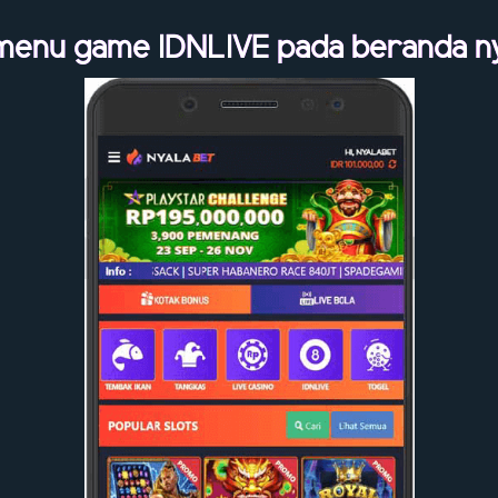
h menu game IDNLIVE pada beranda n