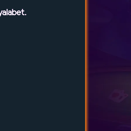
yalabet.